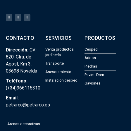
CONTACTO
SERVICIOS
PRODUCTOS
Dirección:
CV-
Venta productos
Césped
jardinería
820, Ctra. de
Áridos
Agost, Km 3,
Transporte
Piedras
03698 Novelda
Asesoramiento
Pavim. Dren.
Teléfono:
Instalación césped
Gaviones
(+34)966115310
Email:
petrarco@petrarco.es
Arenas decorativas