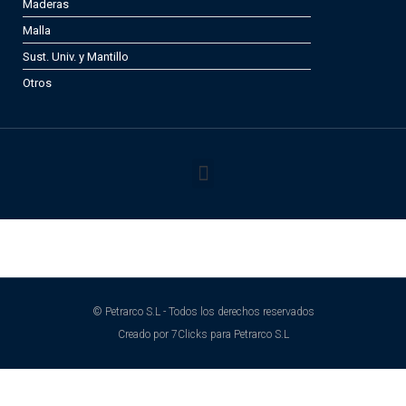
Maderas
Malla
Sust. Univ. y Mantillo
Otros
© Petrarco S.L - Todos los derechos reservados
Creado por 7Clicks para Petrarco S.L